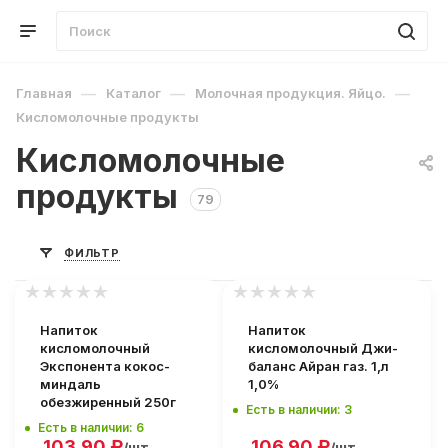
—
—
—
Главная
Каталог
Молочная продукция. Яйцо.
Кисломолочные продукты
Кисломолочные
продукты
79
ФИЛЬТР
Напиток
Напиток
кисломолочный
кисломолочный Джи-
Экспонента кокос-
баланс Айран газ. 1,л
миндаль
1,0%
обезжиренный 250г
Есть в наличии: 3
Есть в наличии: 6
103.90
₽
106.90
₽
/шт
/шт