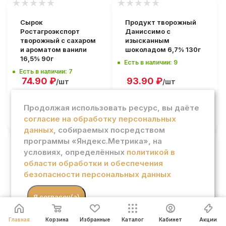
Сырок
Продукт творожный
Ростагроэкспорт
Даниссимо с
творожный с сахаром
изысканным
и ароматом ванили
шоколадом 6,7% 130г
16,5% 90г
Есть в наличии: 9
Есть в наличии: 7
74.90
₽
93.90
₽
/шт
/шт
Продолжая использовать ресурс, вы даёте
В КОРЗИНУ
В КОРЗИНУ
согласие на обработку персональных
данных
, собираемых посредством
программы «Яндекс.Метрика», на
условиях, определённых
политикой в
Крем-десерт Коровка
Творог 101
области обработки и обеспечения
из Кореновки рожок с
зерно+сливки лесная
безопасности персональных данных
вареной сгущенкой и
ягода 5% 130г
какао 40г
Есть в наличии: 6
Есть в наличии: 6
.
Я согласен(а)
56.90
₽
81.90
₽
/шт
/шт
Главная
Корзина
Избранные
Каталог
Кабинет
Акции