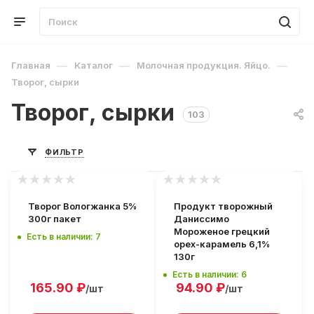
—
—
—
Главная
Каталог
Молочная продукция. Яйцо.
Творог, сырки
Творог, сырки
103
ФИЛЬТР
Творог Вологжанка 5%
Продукт творожный
300г пакет
Даниссимо
Мороженое грецкий
Есть в наличии: 7
орех-карамель 6,1%
130г
Есть в наличии: 6
165.90
₽
94.90
₽
/шт
/шт