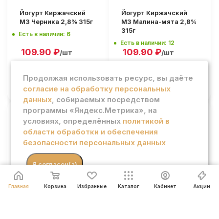
Йогурт Киржачский
Йогурт Киржачский
МЗ Черника 2,8% 315г
МЗ Малина-мята 2,8%
315г
Есть в наличии: 6
Есть в наличии: 12
109.90
₽
109.90
₽
/шт
/шт
Продолжая использовать ресурс, вы даёте
В КОРЗИНУ
В КОРЗИНУ
согласие на обработку персональных
данных
, собираемых посредством
программы «Яндекс.Метрика», на
условиях, определённых
политикой в
Биойогурт АктиБио
Биойогурт АктиБио
области обработки и обеспечения
обогащенный 3,5%
киви-клубника
безопасности персональных данных
220г
безлактозный 3% 130г
Есть в наличии: 10
Есть в наличии: 7
89.90
₽
76.90
₽
.
Я согласен(а)
/шт
/шт
Главная
Корзина
Избранные
Каталог
Кабинет
Акции
В КОРЗИНУ
В КОРЗИНУ