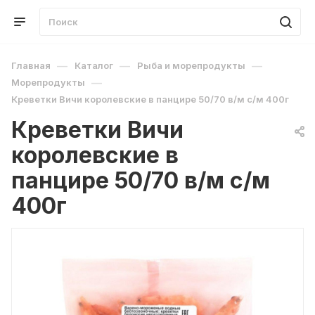
—
—
—
Главная
Каталог
Рыба и морепродукты
—
Морепродукты
Креветки Вичи королевские в панцире 50/70 в/м с/м 400г
Креветки Вичи
королевские в
панцире 50/70 в/м с/м
400г