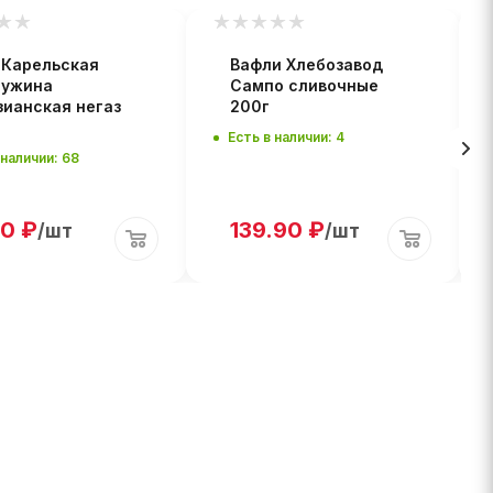
 Карельская
Вафли Хлебозавод
ужина
Сампо сливочные
зианская негаз
200г
Есть в наличии: 4
 наличии: 68
90
₽
139.90
₽
/шт
/шт