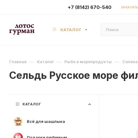
+7 (8142) 670-540
ЗАКАЗАТЬ
КАТАЛОГ
—
—
—
Главная
Каталог
Рыба и морепродукты
Солена
Сельдь Русское море фил
КАТАЛОГ
Всё для шашлыка
Подарки любимым