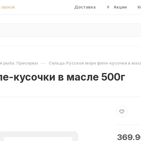
Доставка
Акции
К
 ЗВОНОК
—
я рыба. Пресервы
Сельдь Русское море филе-кусочки в мас
е-кусочки в масле 500г
369.9