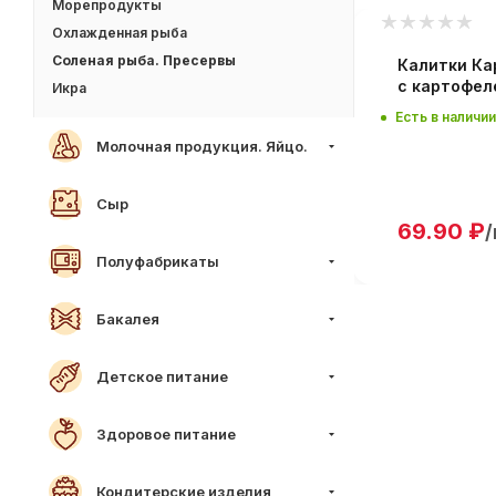
Морепродукты
Охлажденная рыба
Соленая рыба. Пресервы
кие
Калитки Ка
с картофел
Икра
Есть в наличии
Молочная продукция. Яйцо.
Сыр
69.90
₽
Полуфабрикаты
Бакалея
Детское питание
Здоровое питание
Кондитерские изделия