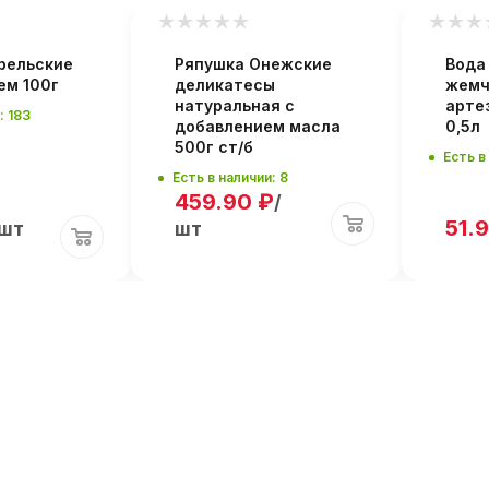
рельские
Ряпушка Онежские
Вода
ем 100г
деликатесы
жемч
натуральная с
арте
: 183
добавлением масла
0,5л
500г ст/б
Есть в
Есть в наличии: 8
459.90
₽
/
51.
/шт
шт