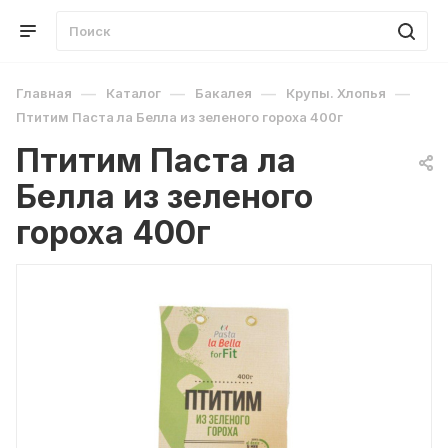
—
—
—
—
Главная
Каталог
Бакалея
Крупы. Хлопья
Птитим Паста ла Белла из зеленого гороха 400г
Птитим Паста ла
Белла из зеленого
гороха 400г