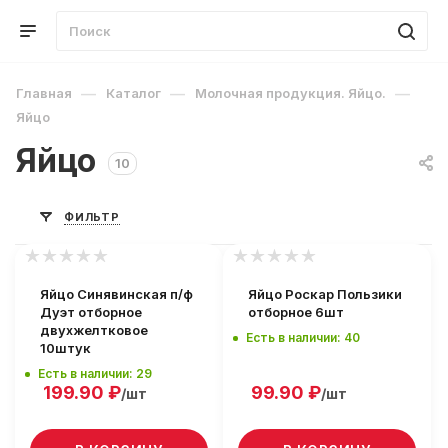
—
—
—
Главная
Каталог
Молочная продукция. Яйцо.
Яйцо
Яйцо
10
ФИЛЬТР
Яйцо Синявинская п/ф
Яйцо Роскар Пользики
Дуэт отборное
отборное 6шт
двухжелтковое
Есть в наличии: 40
10штук
Есть в наличии: 29
199.90
₽
99.90
₽
/шт
/шт