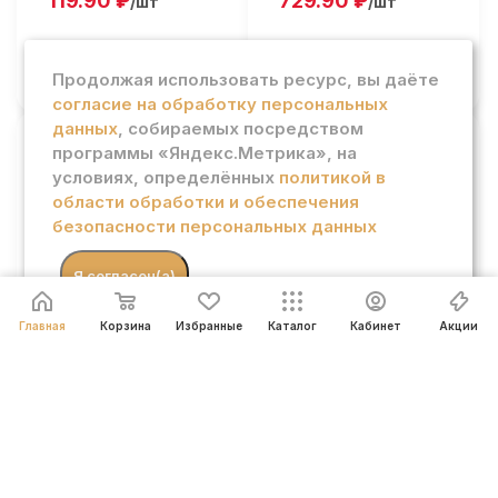
119.90
₽
729.90
₽
/шт
/шт
В КОРЗИНУ
В КОРЗИНУ
Продолжая использовать ресурс, вы даёте
согласие на обработку персональных
данных
, собираемых посредством
программы «Яндекс.Метрика», на
Колбаса Салуми
Колбаса Артигиано
условиях, определённых
политикой в
салями Монтанья с/в
Салями Тартюффо с/в
области обработки и обеспечения
200г
в/у 70г
безопасности персональных данных
Есть в наличии: 3
Есть в наличии: 5
403.90
₽
279.90
₽
/шт
/шт
.
Я согласен(а)
В КОРЗИНУ
В КОРЗИНУ
Главная
Корзина
Избранные
Каталог
Кабинет
Акции
Колбаса Окраина
Колбаса Фуэт из утки с
Зернистая с/к п/сух
брусникой 120г
Есть в наличии: 3.228
Есть в наличии: 7
2 599
₽
469.90
₽
/кг
/шт