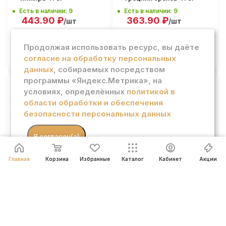
Есть в наличии: 9
Есть в наличии: 9
443.90
₽
363.90
₽
/шт
/шт
Продолжая использовать ресурс, вы даёте
В КОРЗИНУ
В КОРЗИНУ
согласие на обработку персональных
данных
, собираемых посредством
программы «Яндекс.Метрика», на
условиях, определённых
политикой в
Варенье Воски из
Варенье Воски из
области обработки и обеспечения
ежевики 475г
кизила 475г
безопасности персональных данных
Есть в наличии: 6
Есть в наличии: 11
466.90
₽
443.90
₽
/шт
/шт
.
Я согласен(а)
В КОРЗИНУ
В КОРЗИНУ
Главная
Корзина
Избранные
Каталог
Кабинет
Акции
Варенье Сибирская
Варенье Сибирская
ягода жимолостное
ягода брусничное с
домашнее 300г
корицей 300г