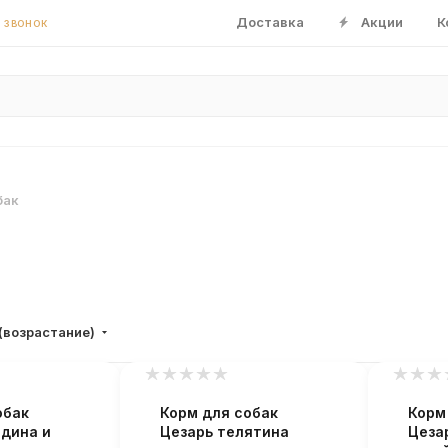
Доставка
Акции
К
 ЗВОНОК
бак
(возрастание)
обак
Корм для собак
Корм
ядина и
Цезарь телятина
Цеза