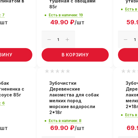
шпинатом в
тушеная с овощами
утко
85г
Есть в
: 7
Есть в наличии: 19
49.90
₽
59.
/шт
/шт
РЗИНУ
В КОРЗИНУ
обак
Зубочистки
Зубо
гнененка с
Деревенские
Дере
соусе 85г
лакомства для собак
лако
мелких пород
мелк
: 6
морские водоросли
2*18
2*18г
Есть в
Есть в наличии: 8
69.90
₽
69.
/шт
/шт