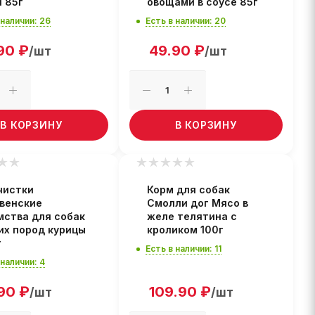
й 85г
овощами в соусе 85г
 наличии: 26
Есть в наличии: 20
90
₽
49.90
₽
/шт
/шт
В КОРЗИНУ
В КОРЗИНУ
чистки
Корм для собак
венские
Смолли дог Мясо в
мства для собак
желе телятина с
их пород курицы
кроликом 100г
г
Есть в наличии: 11
 наличии: 4
90
₽
109.90
₽
/шт
/шт