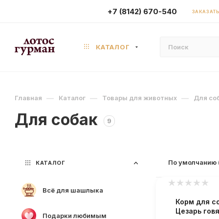
+7 (8142) 670-540
ЗАКАЗАТЬ
КАТАЛОГ
—
—
—
Главная
Каталог
Товары для животных
Для со
Для собак
9
По умолчанию 
КАТАЛОГ
Всё для шашлыка
Корм для с
Цезарь гов
Подарки любимым