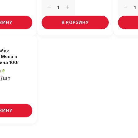
РЗИНУ
В КОРЗИНУ
обак
 Мясо в
ина 100г
: 9
₽
/шт
РЗИНУ