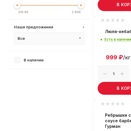
В КО
219.90
2 899
Наши предложения
Люля-кебаб
Все
Есть в наличии
999
₽
/кг
В наличии
В КО
Ребрышки с
соусе барб
Гурман