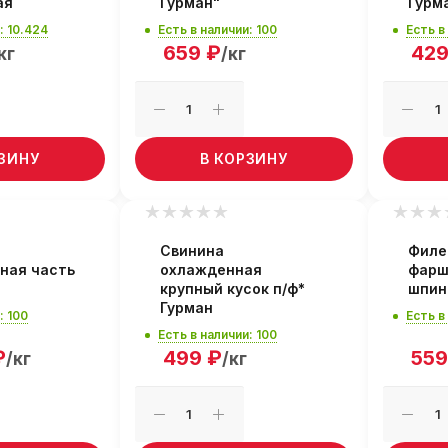
ая
Гурман"
Гурм
: 10.424
Есть в наличии: 100
Есть в
659
₽
42
кг
/кг
РЗИНУ
В КОРЗИНУ
Свинина
Филе
ная часть
охлажденная
фарш
крупный кусок п/ф*
шпин
Гурман
: 100
Есть в
Есть в наличии: 100
₽
499
₽
559
/кг
/кг