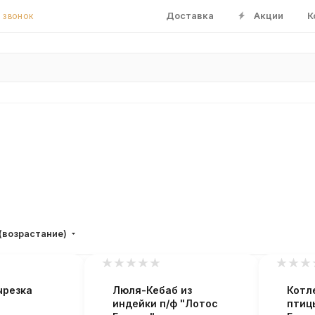
Доставка
Акции
К
 ЗВОНОК
(возрастание)
ырезка
Люля-Кебаб из
Котл
индейки п/ф "Лотос
птиц