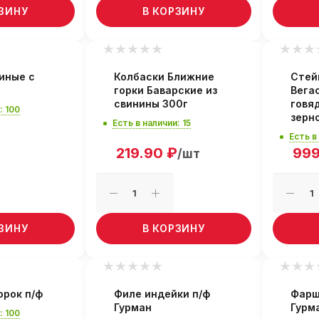
РЗИНУ
В КОРЗИНУ
иные с
Колбаски Ближние
Стей
горки Баварские из
Вега
свинины 300г
говя
: 100
зерн
Есть в наличии: 15
Есть в
219.90
₽
999
/шт
РЗИНУ
В КОРЗИНУ
орок п/ф
Филе индейки п/ф
Фарш
Гурман
Гурм
: 100