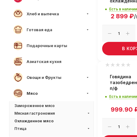
охлажденн
Есть в наличии
Хлеб и выпечка
2 899
₽
/
Готовая еда
Подарочные карты
В КО
Азиатская кухня
Говядина
Овощи и Фрукты
тазобедрен
п/ф
Мясо
Есть в наличии
Замороженное мясо
999.90
Мясная гастрономия
Охлажденное мясо
Птица