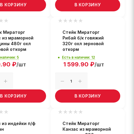
В КОРЗИНУ
В КОРЗИНУ
к Мираторг
Стейк Мираторг
с из мраморной
Рибай б/к говяжий
дины 480г охл
320г охл зерновой
овой откорм
откорм
 наличии: 5
Есть в наличии: 12
.90
₽
1 599.90
₽
/шт
/шт
В КОРЗИНУ
В КОРЗИНУ
 из индейки п/ф
Стейк Мираторг
ан
Канзас из мраморной