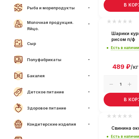
В КО
Рыба и морепродукты
Молочная продукция.
Яйцо.
Шарики кур
рисом п/ф
Сыр
Есть в наличии
Полуфабрикаты
489
₽
/кг
Бакалея
Детское питание
В КО
Здоровое питание
Кондитерские изделия
Свинина ок
Есть в наличии