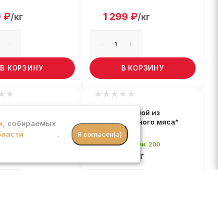
9
₽
1 299
₽
/кг
/кг
В КОРЗИНУ
В КОРЗИНУ
 куриное п/ф
Фарш свиной из
ан
охлажденного мяса*
х
, собираемых
Гурман
бласти
.
Я согласен(а)
 наличии: 200
Есть в наличии: 200
.90
₽
509
₽
/кг
/кг
В КОРЗИНУ
В КОРЗИНУ