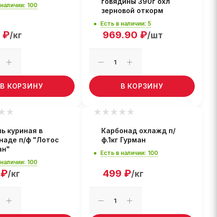
говядины 390г охл
 наличии: 100
зерновой откорм
Есть в наличии: 5
₽
969.90
₽
/кг
/шт
В КОРЗИНУ
В КОРЗИНУ
ь куриная в
Карбонад охлажд п/
наде п/ф "Лотос
ф.1кг Гурман
ан"
Есть в наличии: 100
 наличии: 100
₽
499
₽
/кг
/кг