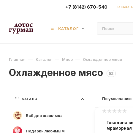
+7 (8142) 670-540
ЗАКАЗАТЬ
КАТАЛОГ
—
—
—
Главная
Каталог
Мясо
Охлажденное мясо
Охлажденное мясо
52
По умолчанию 
КАТАЛОГ
Новинка
Всё для шашлыка
Говядина в
мраморная
Подарки любимым