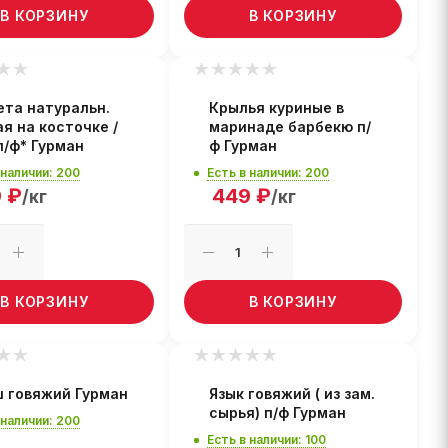
В КОРЗИНУ
В КОРЗИНУ
ета натуральн.
Крылья куриные в
я на косточке /
маринаде барбекю п/
п/ф* Гурман
ф Гурман
 наличии: 200
Есть в наличии: 200
9
₽
449
₽
/кг
/кг
В КОРЗИНУ
В КОРЗИНУ
ш говяжий Гурман
Язык говяжий ( из зам.
сырья) п/ф Гурман
 наличии: 200
Есть в наличии: 100