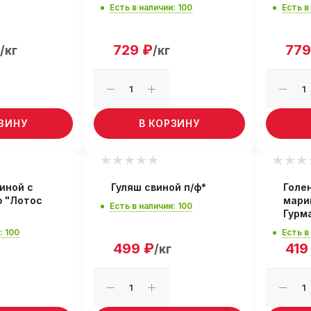
Есть в наличии: 100
Есть в
729
₽
779
/кг
/кг
РЗИНУ
В КОРЗИНУ
иной с
Гуляш свиной п/ф*
Голен
ф "Лотос
мари
Есть в наличии: 100
Гурм
: 100
Есть в
499
₽
419
/кг