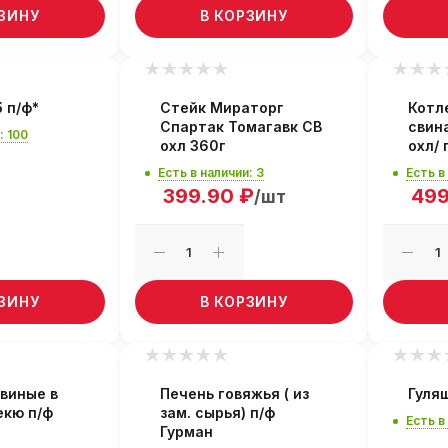
РЗИНУ
В КОРЗИНУ
 п/ф*
Стейк Мираторг
Котл
Спартак Томагавк СВ
свина
: 100
охл 360г
охл/ 
Есть в наличии: 3
Есть в
399.90
₽
49
/шт
РЗИНУ
В КОРЗИНУ
виные в
Печень говяжья ( из
Гуля
екю п/ф
зам. сырья) п/ф
Есть в
Гурман