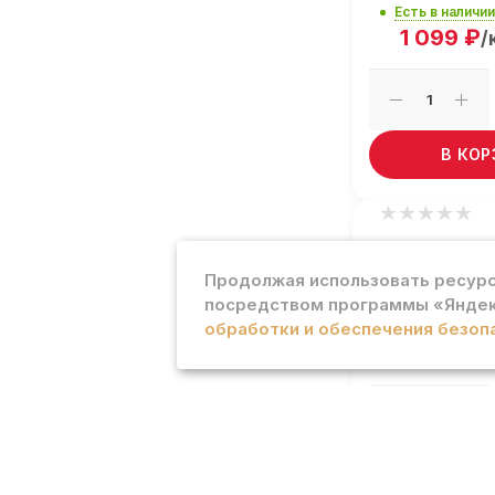
Есть в наличии
1 099
₽
/
В КО
Стейк из св
ф* Гурман
Продолжая использовать ресурс
посредством программы «Яндек
Есть в наличии
обработки и обеспечения безоп
699
₽
/кг
В КО