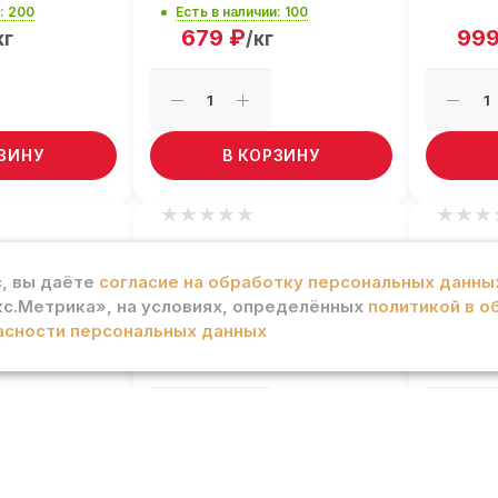
: 200
Есть в наличии: 100
679
₽
99
кг
/кг
РЗИНУ
В КОРЗИНУ
инины п/
Цыплята-табака п/ф
Филе
Гурман
Гурм
, вы даёте
согласие на обработку персональных данны
с.Метрика», на условиях, определённых
политикой в о
: 200
Есть в наличии: 200
Есть в
асности персональных данных
399.90
₽
599
/кг
РЗИНУ
В КОРЗИНУ