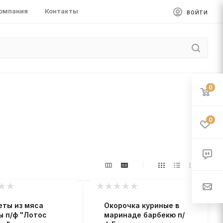
омпания
Контакты
ВОЙТИ
0
0
еты из мяса
Окорочка куриные в
ы п/ф "Лотос
маринаде барбекю п/