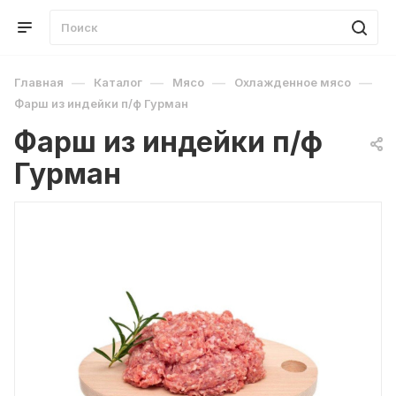
—
—
—
—
Главная
Каталог
Мясо
Охлажденное мясо
Фарш из индейки п/ф Гурман
Фарш из индейки п/ф
Гурман