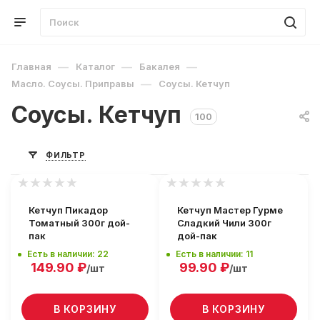
—
—
—
Главная
Каталог
Бакалея
—
Масло. Соусы. Приправы
Соусы. Кетчуп
Соусы. Кетчуп
100
ФИЛЬТР
Кетчуп Пикадор
Кетчуп Мастер Гурме
Томатный 300г дой-
Сладкий Чили 300г
пак
дой-пак
Есть в наличии: 22
Есть в наличии: 11
149.90
₽
99.90
₽
/шт
/шт
В КОРЗИНУ
В КОРЗИНУ