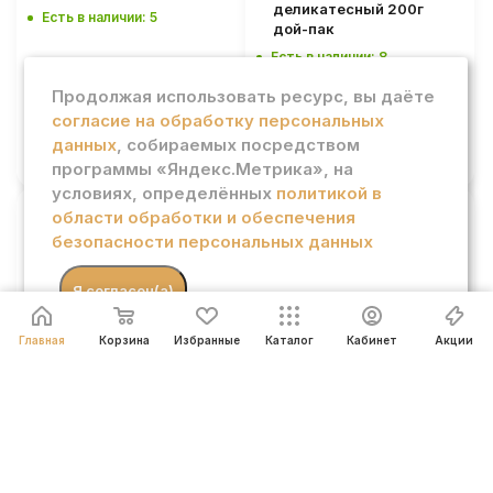
деликатесный 200г
Есть в наличии: 5
дой-пак
Есть в наличии: 8
283.90
₽
169.90
₽
/шт
/шт
Продолжая использовать ресурс, вы даёте
согласие на обработку персональных
В КОРЗИНУ
В КОРЗИНУ
данных
, собираемых посредством
программы «Яндекс.Метрика», на
условиях, определённых
политикой в
области обработки и обеспечения
безопасности персональных данных
Соус Каза Ринальди
Соус Каза Ринальди
томатный с базиликом
Неаполетанский
190г
томатный 190г
.
Я согласен(а)
Есть в наличии: 11
Есть в наличии: 12
479.90
₽
479.90
₽
/шт
/шт
Главная
Корзина
Избранные
Каталог
Кабинет
Акции
В КОРЗИНУ
В КОРЗИНУ