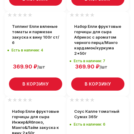
Топпинг Елли вяленые
Набор Елли фруктовые
томаты и пармезан
горчицы для сыра
закуска к вину 100г ст/
Абрикос с ароматом
б
черного перца/Манго
кардамон/куркума
Есть в наличии: 4
2*50г
Есть в наличии: 7
369.90
₽
369.90
₽
/шт
/шт
В КОРЗИНУ
В КОРЗИНУ
Набор Елли фруктовые
Соус Калле томатный
горчицы для сыра
Сумах 365г
Инжир&Яблоко,
Есть в наличии: 6
Манго&Лайм закуска к
вину 2*50г