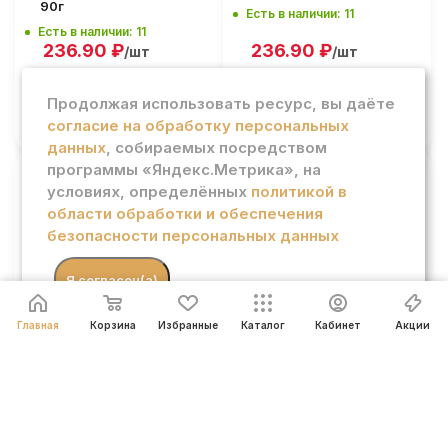
90г
Есть в наличии: 11
Есть в наличии: 11
236.90
₽
236.90
₽
/шт
/шт
Продолжая использовать ресурс, вы даёте
В КОРЗИНУ
В КОРЗИНУ
согласие на обработку персональных
данных
, собираемых посредством
программы «Яндекс.Метрика», на
условиях, определённых
политикой в
Мармелад Фини
Мармелад Фини
области обработки и обеспечения
жевательный
жевательный
безопасности персональных данных
пластинки со вкусом
пластинки со вкусом
клубники 90г
тутти фрутти 90г
Есть в наличии: 12
Есть в наличии: 9
.
Я согласен(а)
236.90
₽
236.90
₽
/шт
/шт
Главная
Корзина
Избранные
Каталог
Кабинет
Акции
В КОРЗИНУ
В КОРЗИНУ