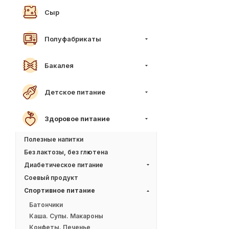
Сыр
Полуфабрикаты
Бакалея
Детское питание
Здоровое питание
Полезные напитки
Без лактозы, без глютена
Диабетическое питание
Соевый продукт
Спортивное питание
Батончики
Каша. Супы. Макароны
Конфеты. Печенье