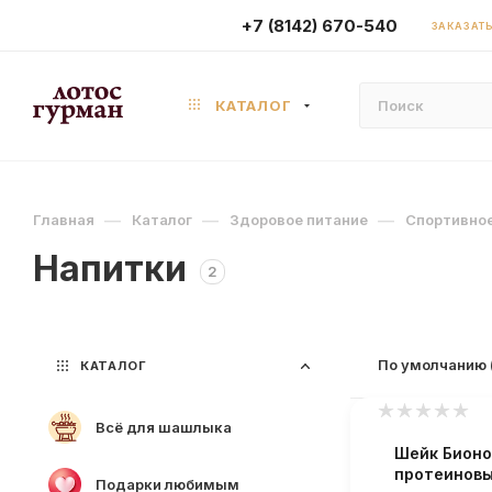
+7 (8142) 670-540
ЗАКАЗАТЬ
КАТАЛОГ
—
—
—
Главная
Каталог
Здоровое питание
Спортивное
Напитки
2
По умолчанию 
КАТАЛОГ
Всё для шашлыка
Шейк Бионо
протеиновы
Подарки любимым