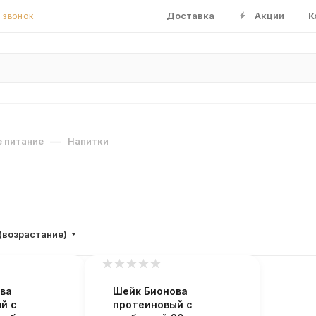
Доставка
Акции
К
 ЗВОНОК
—
 питание
Напитки
(возрастание)
ва
Шейк Бионова
й с
протеиновый с