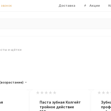
Доставка
Акции
К
 ЗВОНОК
асты и щётки
(возрастание)
ая
Паста зубная Колгейт
Зубн
тройное действие
проф