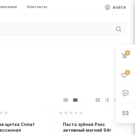
омпания
Контакты
ВОЙТИ
0
0
ая щетка Сплат
Паста зубная Рокс
ессионал
активный магний 94г