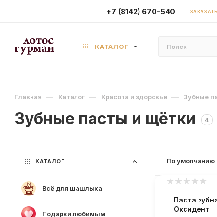
+7 (8142) 670-540
ЗАКАЗАТЬ
КАТАЛОГ
—
—
—
Главная
Каталог
Красота и здоровье
Зубные п
Зубные пасты и щётки
4
По умолчанию 
КАТАЛОГ
Всё для шашлыка
Паста зубн
Оксидент
Подарки любимым