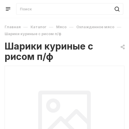
—
—
—
—
Главная
Каталог
Мясо
Охлажденное мясо
Шарики куриные с рисом п/ф
Шарики куриные с
рисом п/ф