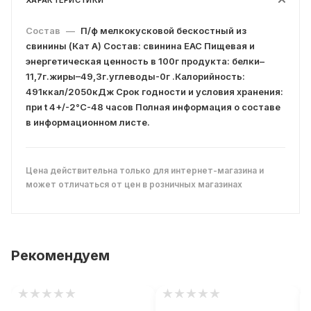
ХАРАКТЕРИСТИКИ
Состав
—
П/ф мелкокусковой бескостный из
свинины (Кат А) Состав: свинина ЕАС Пищевая и
энергетическая ценность в 100г продукта: белки–
11,7г.жиры–49,3г.углеводы-0г .Калорийность:
491ккал/2050кДж Срок годности и условия хранения:
при t 4+/-2°С-48 часов Полная информация о составе
в информационном листе.
Цена действительна только для интернет-магазина и
может отличаться от цен в розничных магазинах
Рекомендуем