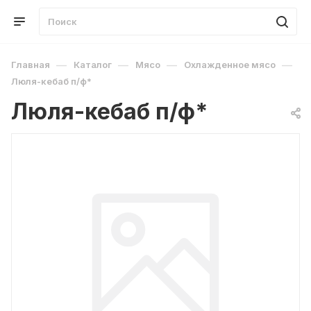
—
—
—
—
Главная
Каталог
Мясо
Охлажденное мясо
Люля-кебаб п/ф*
Люля-кебаб п/ф*