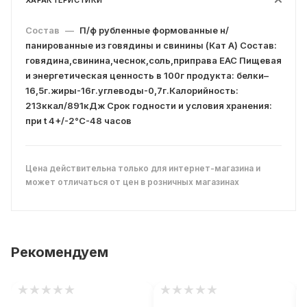
ХАРАКТЕРИСТИКИ
Состав
—
П/ф рубленные формованные н/
панированные из говядины и свинины (Кат А) Состав:
говядина,свинина,чеснок,соль,приправа ЕАС Пищевая
и энергетическая ценность в 100г продукта: белки–
16,5г.жиры-16г.углеводы-0,7г.Калорийность:
213ккал/891кДж Срок годности и условия хранения:
при t 4+/-2°С-48 часов
Цена действительна только для интернет-магазина и
может отличаться от цен в розничных магазинах
Рекомендуем