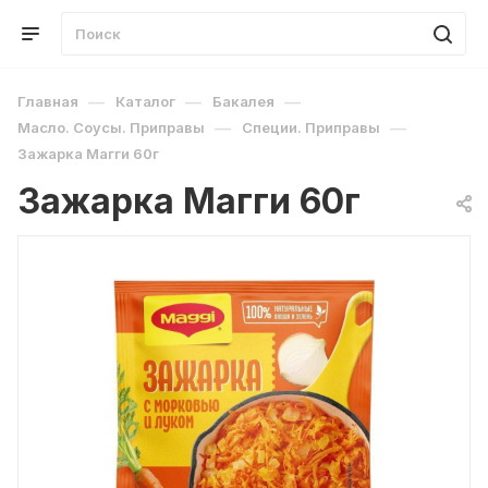
—
—
—
Главная
Каталог
Бакалея
—
—
Масло. Соусы. Приправы
Специи. Приправы
Зажарка Магги 60г
Зажарка Магги 60г