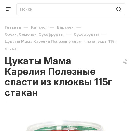
—
—
—
Главная
Каталог
Бакалея
—
—
Орехи. Семечки. Сухофрукты
Сухофрукты
Цукаты Мама Карелия Полезные сласти из клюквы 115г
стакан
Цукаты Мама
Карелия Полезные
сласти из клюквы 115г
стакан