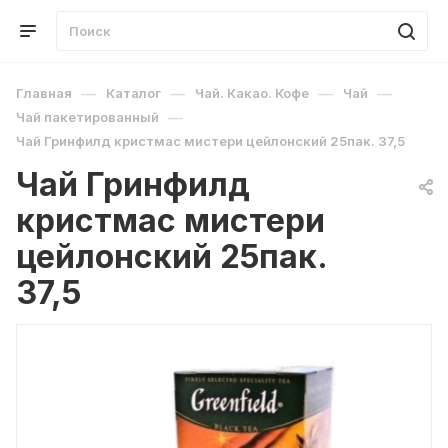
—
—
—
—
Главная
Каталог
Чай. Какао. Кофе
Чай
—
Чай пакетированный
Чай Гринфилд кристмас мистери цейлонский 25пак. 37,5
Чай Гринфилд
кристмас мистери
цейлонский 25пак.
37,5