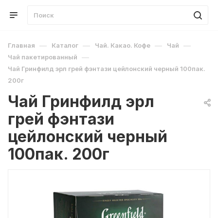
—
—
—
—
Главная
Каталог
Чай. Какао. Кофе
Чай
—
Чай пакетированный
Чай Гринфилд эрл грей фэнтази цейлонский черный 100пак.
200г
Чай Гринфилд эрл
грей фэнтази
цейлонский черный
100пак. 200г