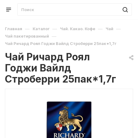
—
—
—
—
Главная
Каталог
Чай. Какао. Кофе
Чай
—
Чай пакетированный
Чай Ричард Роял Годжи Вайлд Строберри 25пак*1,7г
Чай Ричард Роял
Годжи Вайлд
Строберри 25пак*1,7г