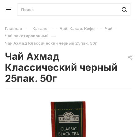
—
—
—
—
Главная
Каталог
Чай. Какао. Кофе
Чай
—
Чай пакетированный
Чай Ахмад Классический черный 25пак. 50г
Чай Ахмад
Классический черный
25пак. 50г