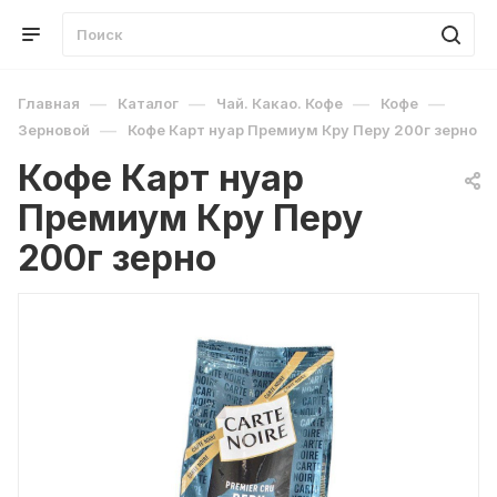
—
—
—
—
Главная
Каталог
Чай. Какао. Кофе
Кофе
—
Зерновой
Кофе Карт нуар Премиум Кру Перу 200г зерно
Кофе Карт нуар
Премиум Кру Перу
200г зерно