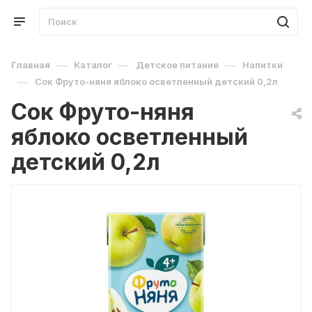
—
—
—
Главная
Каталог
Детское питание
Напитки
—
Сок Фруто-няня яблоко осветленный детский 0,2л
Сок Фруто-няня
яблоко осветленный
детский 0,2л