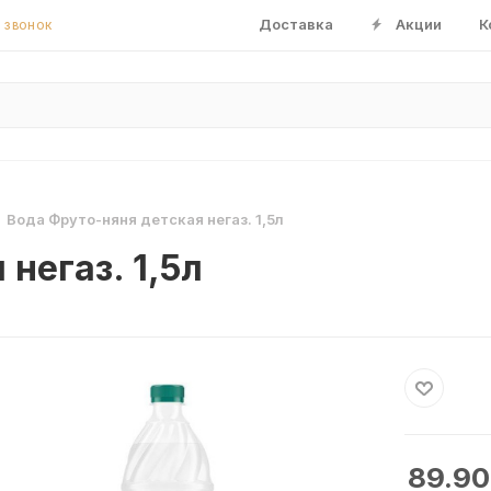
Доставка
Акции
К
 ЗВОНОК
Вода Фруто-няня детская негаз. 1,5л
негаз. 1,5л
89.90