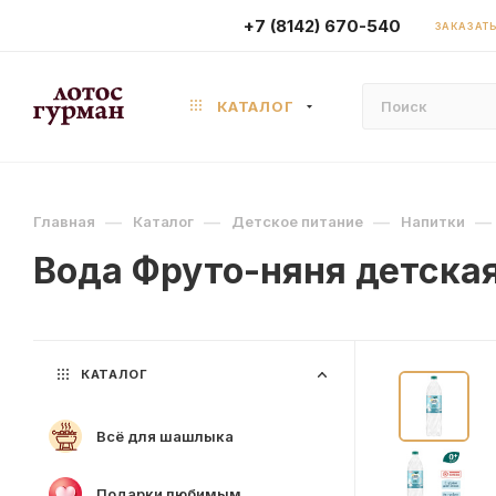
+7 (8142) 670-540
ЗАКАЗАТЬ
КАТАЛОГ
—
—
—
—
Главная
Каталог
Детское питание
Напитки
Вода Фруто-няня детская 
КАТАЛОГ
Всё для шашлыка
Подарки любимым