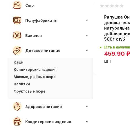
Сыр
/м
Ряпушка О
Полуфабрикаты
деликатес
натуральна
добавлени
Бакалея
500г ст/б
Есть в наличии
Детское питание
459.90
шт
Каши
Кондитерские изделия
Мясные, рыбные пюре
Напитки
Фруктовые пюре
Здоровое питание
Кондитерские изделия