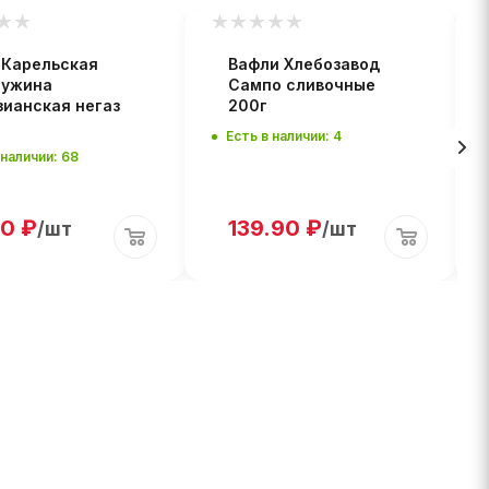
 Карельская
Вафли Хлебозавод
ужина
Сампо сливочные
зианская негаз
200г
Есть в наличии: 4
 наличии: 68
90
₽
139.90
₽
/шт
/шт