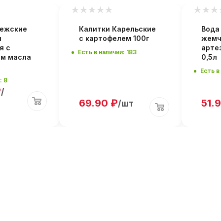
нежские
Калитки Карельские
Вода
ы
с картофелем 100г
жемч
я с
арте
Есть в наличии: 183
ем масла
0,5л
Есть в
: 8
₽
/
69.90
₽
51.
/шт