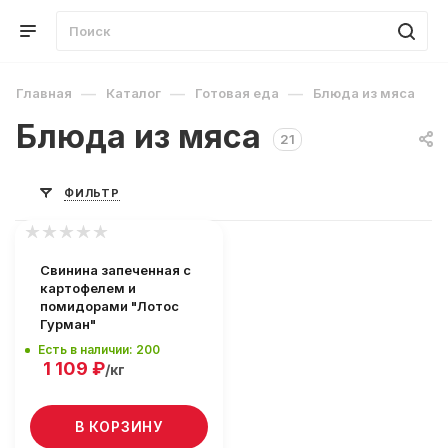
—
—
—
Главная
Каталог
Готовая еда
Блюда из мяса
Блюда из мяса
21
ФИЛЬТР
Свинина запеченная с
картофелем и
помидорами "Лотос
Гурман"
Есть в наличии: 200
1 109
₽
/кг
В КОРЗИНУ