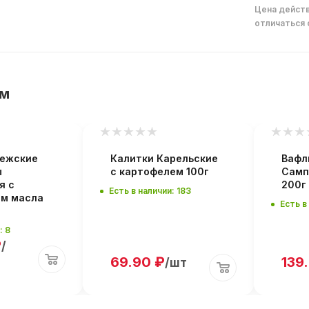
Цена действ
отличаться 
ем
нежские
Калитки Карельские
Вафл
ы
с картофелем 100г
Самп
я с
200г
Есть в наличии: 183
ем масла
Есть в
: 8
₽
/
69.90
₽
139
/шт