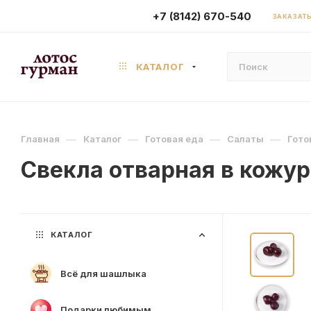
+7 (8142) 670-540
ЗАКАЗАТЬ
КАТАЛОГ
—
—
—
—
Главная
Каталог
Готовая еда
Салаты
Гото
Свекла отварная в кожур
КАТАЛОГ
Всё для шашлыка
Подарки любимым