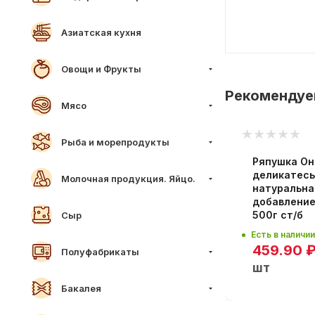
Азиатская кухня
Овощи и Фрукты
Рекоменду
Мясо
Рыба и морепродукты
ко
Ряпушка О
стая
деликатес
Молочная продукция. Яйцо.
натуральна
добавлени
500г ст/б
Сыр
Есть в наличии
459.90
Полуфабрикаты
шт
Бакалея