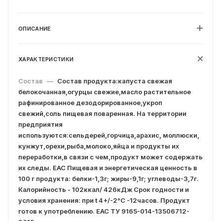
ОПИСАНИЕ
ХАРАКТЕРИСТИКИ
Состав
—
Состав продукта:капуста свежая
белокочанная,огурцы свежие,масло растительное
рафинированное дезодорированное,укроп
свежий,соль пищевая поваренная. На территории
предприятия
используются:сельдерей,горчица,арахис, моллюски,
кунжут,орехи,рыба,молоко,яйца и продукты их
переработки,в связи с чем,продукт может содержать
их следы. ЕАС Пищевая и энергетическая ценность в
100 г продукта: белки-1,3г; жиры-9,1г; углеводы-3,7г.
Калорийность - 102ккал/ 426кДж Срок годности и
условия хранения: при t 4+/-2°С -12часов. Продукт
готов к употреблению. ЕАС ТУ 9165-014-13506712-