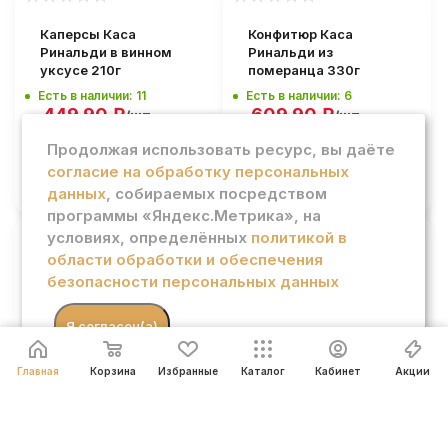
Каперсы Каса
Конфитюр Каса
Ринальди в винном
Ринальди из
уксусе 210г
померанца 330г
Есть в наличии: 11
Есть в наличии: 6
449.90
₽
609.90
₽
/шт
/шт
Продолжая использовать ресурс, вы даёте
согласие на обработку персональных
В КОРЗИНУ
В КОРЗИНУ
данных
, собираемых посредством
программы «Яндекс.Метрика», на
условиях, определённых
политикой в
области обработки и обеспечения
Конфитюр Каса
Оливки Амадо
безопасности персональных данных
Ринальди из
фаршированные
клементинов 330г
лимоном 350г ст/б
Есть в наличии: 6
Есть в наличии: 11
.
Я согласен(а)
739.90
₽
339.90
₽
/шт
/шт
Главная
Корзина
Избранные
Каталог
Кабинет
Акции
В КОРЗИНУ
В КОРЗИНУ