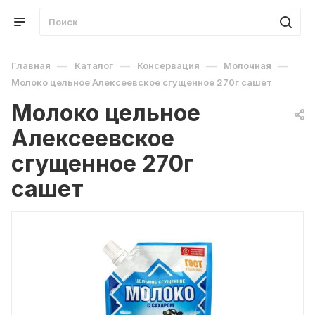
—
—
—
—
Главная
Каталог
Консервация
Молочная
Молоко цельное Алексеевское сгущенное 270г сашет
Молоко цельное
Алексеевское
сгущенное 270г
сашет