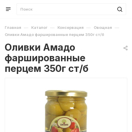
—
—
—
—
Главная
Каталог
Консервация
Овощная
Оливки Амадо фаршированные перцем 350г ст/б
Оливки Амадо
фаршированные
перцем 350г ст/б