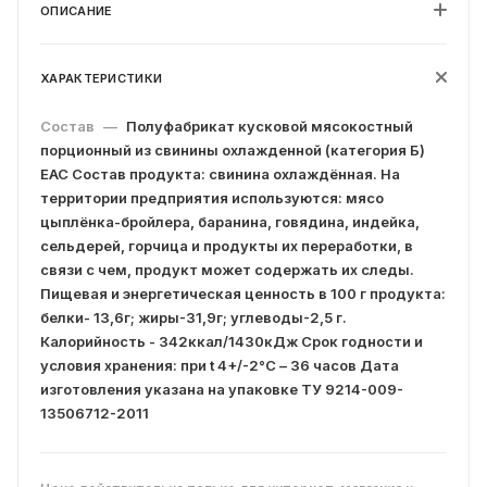
ОПИСАНИЕ
ХАРАКТЕРИСТИКИ
Состав
—
Полуфабрикат кусковой мясокостный
порционный из свинины охлажденной (категория Б)
ЕАС Состав продукта: свинина охлаждённая. На
территории предприятия используются: мясо
цыплёнка-бройлера, баранина, говядина, индейка,
сельдерей, горчица и продукты их переработки, в
связи с чем, продукт может содержать их следы.
Пищевая и энергетическая ценность в 100 г продукта:
белки- 13,6г; жиры-31,9г; углеводы-2,5 г.
Калорийность - 342ккал/1430кДж Срок годности и
условия хранения: при t 4+/-2°С – 36 часов Дата
изготовления указана на упаковке ТУ 9214-009-
13506712-2011