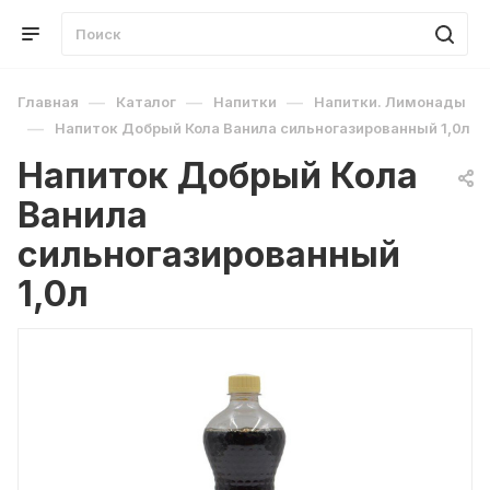
—
—
—
Главная
Каталог
Напитки
Напитки. Лимонады
—
Напиток Добрый Кола Ванила сильногазированный 1,0л
Напиток Добрый Кола
Ванила
сильногазированный
1,0л