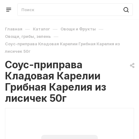
—
—
—
Главная
Каталог
Овощи и Фрукты
—
Овощи, грибы, зелень
Соус-приправа Кладовая Карелии Грибная Карелия из
лисичек 50г
Соус-приправа
Кладовая Карелии
Грибная Карелия из
лисичек 50г