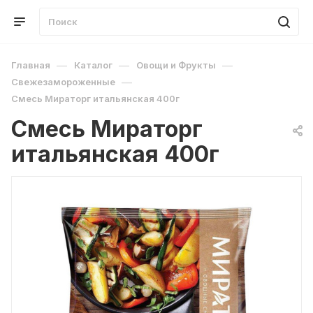
—
—
—
Главная
Каталог
Овощи и Фрукты
—
Свежезамороженные
Смесь Мираторг итальянская 400г
Смесь Мираторг
итальянская 400г