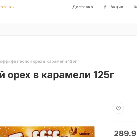
Доставка
Акции
К
 ЗВОНОК
оффифи лесной орех в карамели 125г
 орех в карамели 125г
289.9