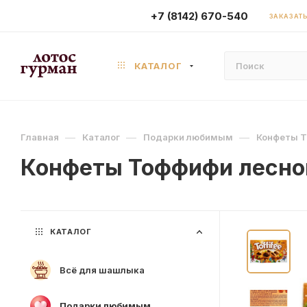
+7 (8142) 670-540
ЗАКАЗАТЬ
КАТАЛОГ
—
—
—
Главная
Каталог
Подарки любимым
Конфеты Т
Конфеты Тоффифи лесной
КАТАЛОГ
Всё для шашлыка
Подарки любимым