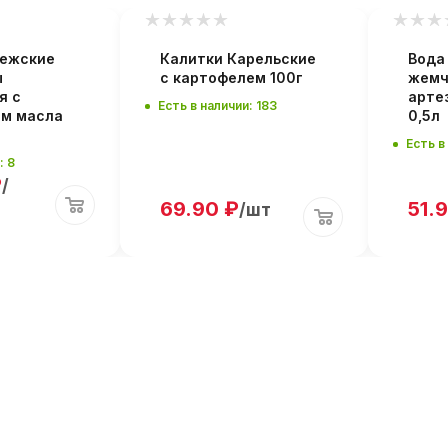
нежские
Калитки Карельские
Вода
ы
с картофелем 100г
жемч
я с
арте
Есть в наличии: 183
ем масла
0,5л
Есть в
: 8
₽
/
69.90
₽
51.
/шт