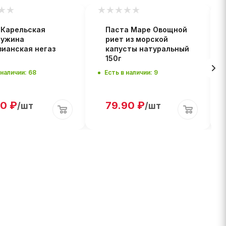
 Карельская
Паста Маре Овощной
ужина
риет из морской
зианская негаз
капусты натуральный
150г
 наличии: 68
Есть в наличии: 9
90
₽
79.90
₽
/шт
/шт