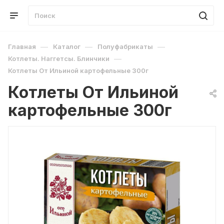
—
—
—
Главная
Каталог
Полуфабрикаты
—
Котлеты. Наггетсы. Блинчики
Котлеты От Ильиной картофельные 300г
Котлеты От Ильиной
картофельные 300г