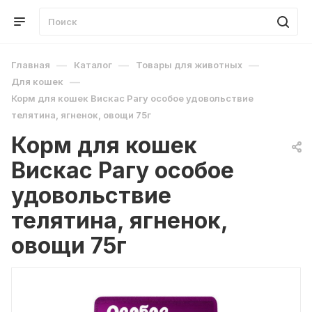
—
—
—
Главная
Каталог
Товары для животных
—
Для кошек
Корм для кошек Вискас Рагу особое удовольствие
телятина, ягненок, овощи 75г
Корм для кошек
Вискас Рагу особое
удовольствие
телятина, ягненок,
овощи 75г