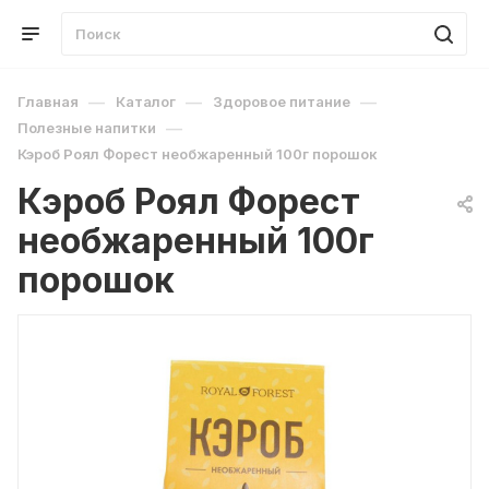
—
—
—
Главная
Каталог
Здоровое питание
—
Полезные напитки
Кэроб Роял Форест необжаренный 100г порошок
Кэроб Роял Форест
необжаренный 100г
порошок